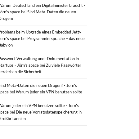
Warum Deutschland ein Digitalminister braucht -
Jörn's space
bei
Sind Meta-Daten die neuen
Drogen?
Problems beim Upgrade eines Embedded Jetty -
Jörn's space
bei
Programmiersprache – das neue
Babylon
Passwort-Verwaltung und -Dokumentation in
Startups - Jörn's space
bei
Zu viele Passwörter
verderben die Sicherheit
Sind Meta-Daten die neuen Drogen? - Jörn's
space
bei
Warum jeder ein VPN benutzen sollte
Warum jeder ein VPN benutzen sollte - Jörn's
space
bei
Die neue Vorratsdatenspeicherung in
Großbritannien