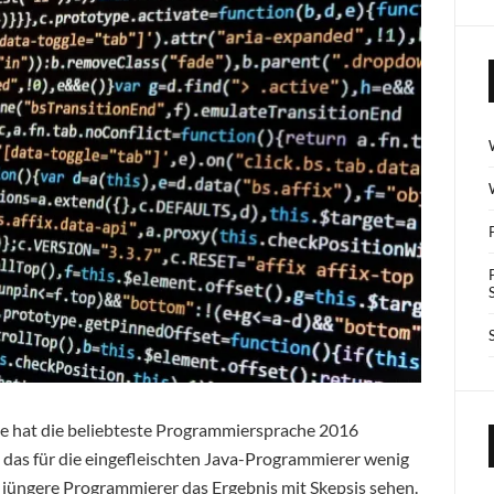
e hat die beliebteste Programmiersprache 2016
as für die eingefleischten Java-Programmierer wenig
 jüngere Programmierer das Ergebnis mit Skepsis sehen.