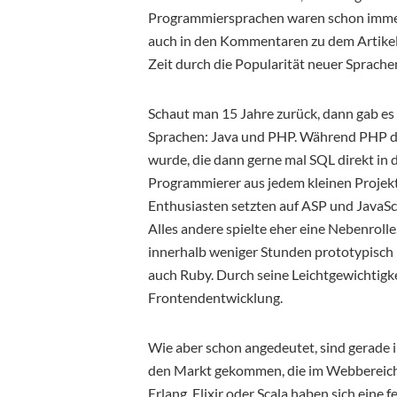
Programmiersprachen waren schon immer
auch in den Kommentaren zu dem Artikel si
Zeit durch die Popularität neuer Sprach
Schaut man 15 Jahre zurück, dann gab es
Sprachen: Java und PHP. Während PHP da
wurde, die dann gerne mal SQL direkt i
Programmierer aus jedem kleinen Projek
Enthusiasten setzten auf ASP und JavaScr
Alles andere spielte eher eine Nebenrol
innerhalb weniger Stunden prototypisch 
auch Ruby. Durch seine Leichtgewichtigke
Frontendentwicklung.
Wie aber schon angedeutet, sind gerade i
den Markt gekommen, die im Webbereich 
Erlang, Elixir oder Scala haben sich eine