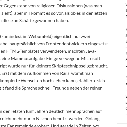
 Gegenstand von religiösen Diskussionen (was man
eht), aber mir kommt es so vor, als ob es in der letzten
en diese an Schärfe gewonnen haben.
 (zumindest im Webumfeld) eigentlich nur zwei
bei hauptsächlich von Frontendentwicklern eingesetzt
n den HTML-Templates verwendeten, machten Java-
t eine Mammutaufgabe. Einige verwegene Microsoft-
ipt wurde nur für kleinere Skripteschnippsel gebraucht.
le. Erst mit dem Aufkommen von Rails, womit man
komplette Webseiten hochziehen kann, etablierte sich
it fand die Sprache schnell Freunde neben der reinen
n den letzten fünf Jahren deutlich mehr Sprachen auf
nicht mehr nur in Nischen benutzt werden. Golang,
 feste Fangemeinde erobert. Und gerade in Zeiten, wo