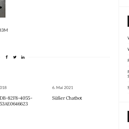
V83M
2018
6. Mai 2021
FDB-82F8-4055-
Süßer Chatbot
453AE0646623