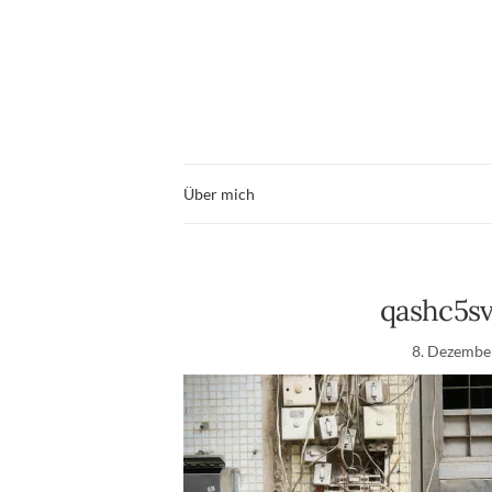
Über mich
qashc5s
8. Dezembe