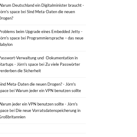
Warum Deutschland ein Digitalminister braucht -
Jörn's space
bei
Sind Meta-Daten die neuen
Drogen?
Problems beim Upgrade eines Embedded Jetty -
Jörn's space
bei
Programmiersprache – das neue
Babylon
Passwort-Verwaltung und -Dokumentation in
Startups - Jörn's space
bei
Zu viele Passwörter
verderben die Sicherheit
Sind Meta-Daten die neuen Drogen? - Jörn's
space
bei
Warum jeder ein VPN benutzen sollte
Warum jeder ein VPN benutzen sollte - Jörn's
space
bei
Die neue Vorratsdatenspeicherung in
Großbritannien